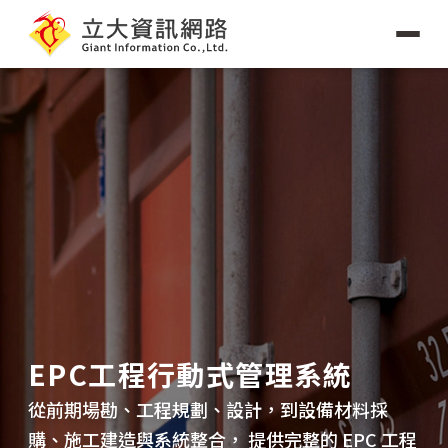
立大20幾年資歷，數十位AP
EPC工程行動式管理系統
A
前期場勘、工程規劃、設計，到設備材料採
善
、施工建造與系統整合， 提供完整的 EPC 工程
行